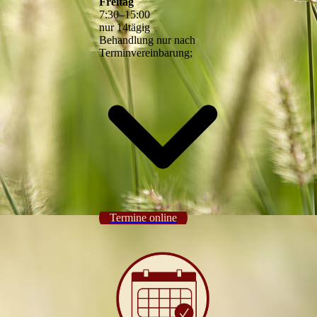
Freitag
7
:
30
–
15
:
00
nur 14tägig
Behandlung nur nach
Terminvereinbarung;
Termine online