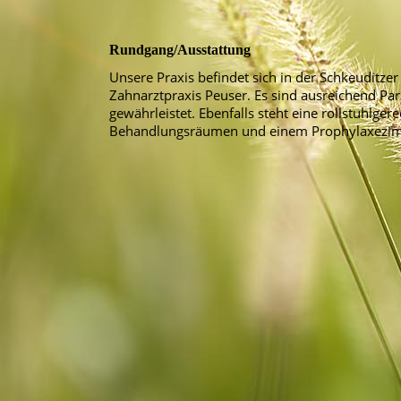
Rundgang/Ausstattung
Unsere Praxis befindet sich in der Schkeuditzer
Zahnarztpraxis Peuser. Es sind ausreichend Par
gewährleistet. Ebenfalls steht eine rollstuhlger
Behandlungsräumen und einem Prophylaxezi