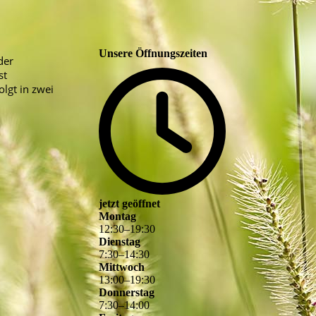
Unsere Öffnungszeiten
der
st
olgt in zwei
jetzt geöffnet
Montag
12
:
30
–
19
:
30
Dienstag
7
:
30
–
14
:
30
Mittwoch
13
:
00
–
19
:
30
Donnerstag
7
:
30
–
14
:
00