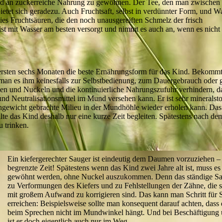
nd an zuckerreiche Nahrung zu gewöhnen. Der Tee, den man zwischen
rbietet sich geradezu. Auch Fruchtsaft, selbst in verdünnter Form, und W
s Fruchtsäuren, die den noch unausgereiften Schmelz der frisch
t mit Wasser am besten versorgt und nimmt es auch an, wenn es nicht
n ersten sechs Monaten die beste Ernährungsform für das Kind. Bekommt
e man es ihm keinesfalls zur Selbstbedienung, zum Dauergebrauch oder g
gen und Nuckeln und die kontinuierliche Nahrungszufuhr verhindern, d
und Neutralisationsmittel im Mund versehen kann. Er ist sehr mineralst
chgewicht gebrachte Milieu in der Mundhöhle wieder erholen kann. Das i
lte das Kind deshalb nur eine kurze Zeit begleiten. Spätestens nach de
u trinken.
Ein kiefergerechter Sauger ist eindeutig dem Daumen vorzuziehen – 
begrenzte Zeit! Spätestens wenn das Kind zwei Jahre alt ist, muss es
gewöhnt werden, ohne Nuckel auszukommen. Denn das ständige Sa
zu Verformungen des Kiefers und zu Fehlstellungen der Zähne, die s
mit großem Aufwand zu korrigieren sind. Das kann man Schritt für S
erreichen: Beispielsweise sollte man konsequent darauf achten, dass
beim Sprechen nicht im Mundwinkel hängt. Und bei Beschäftigung 
ist er doch eigentlich auch nur im Weg.