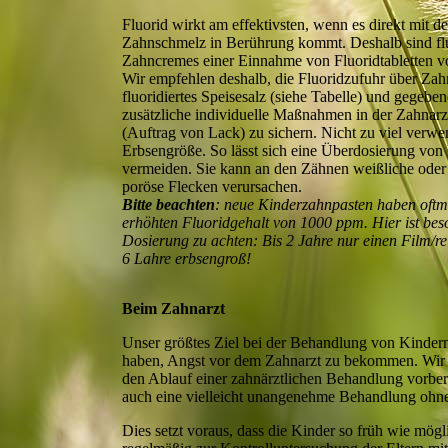
Fluorid wirkt am effektivsten, wenn es direkt mit d
Zahnschmelz in Berührung kommt. Deshalb sind flu
Zahncremes einer Einnahme von Fluoridtabletten v
Wir empfehlen deshalb, die Fluoridzufuhr über Zah
fluoridiertes Speisesalz (siehe Tabelle) und gegeben
zusätzliche individuelle Maßnahmen in der Zahnarz
(Auftrag von Lack) zu sichern. Nicht zu viel verwe
Erbsengröße. So lässt sich eine Überdosierung von 
vermeiden. Sie kann an den Zähnen weißliche oder
poröse Flecken verursachen.
Bitte beachten
: neue Kinderzahnpasten haben oftm
erhöhten Fluoridgehalt von 1000 ppm. Hier ist bes
Dosierung zu achten: Bis 2 Jahre nur einen Film/re
6 Lahre erbsengroß!
Beim Zahnarzt
Unser größtes Ziel bei der Behandlung von Kindern
haben, Angst vor dem Zahnarzt zu bekommen. Wir le
den Ablauf einer zahnärztlichen Behandlung vorber
auch eine vielleicht unangenehme Behandlung ohne
Dies setzt voraus, dass die Kinder so früh wie mög