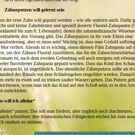
Zähneputzen will gelernt sein
on der erste Zahn will geputzt werden – wie alle anderen auch. Dafür g
che und kleine Zahnbürsten und speziell dosierte Fluorid-Zahnpasten 
oridanteil bis zum 6. Lebensjahr), denen die zahnmedizinische Wissensc
ridtablette den Vorrang gibt. Das Zähneputzen ist für viele Eltern eine
ausforderung, aber es muss sein! Wichtig ist, dass man Geduld aufbring
 Mut verliert. Abends ist es wichtig, einen dünnen Film Zahnpasta auf d
en, um den Zähnen Fluorid zuzuführen, das für die Zahnschmelzhärtun
eutsam ist, nach dem zweiten Geburtstag soll auch morgens mit erbsen
ierter fluoridierter Zahnpasta geputzt werden. Dass das Kind den Scha
t ausspuckt, ist ungefährlich. Das abendliche Zähneputzen sollte als fes
tandteil des Rituals vor dem Schlafengehen eingeführt werden. Danach 
hts mehr zu essen und zu trinken (außer Wasser) geben. Das Putzen geli
leichtesten, wenn man sich das Kind auf den Schoß setzt, es in den A
ht zurücklehnt.
s will ich alleine“
lleine“ putzen. Das soll man fördern, aber zugleich auch durchsetzen, d
 auch schrubben: ihre feinmotorischen Fähigkeiten reichen bis zum neu
lich rundum zu säubern.