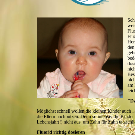
Sch
wei
Flu
Fluo
Her
den
geb
bed
dos
nich
Bes
nic
am 
leic
"Da
Möglichst schnell wollen die kleinen Kinder auch „a
die Eltern nachputzen. Denn so intensiv die Kinder
Lebensjahr(!) nicht aus, um Zahn für Zahn tatsäch
Fluorid richtig dosieren