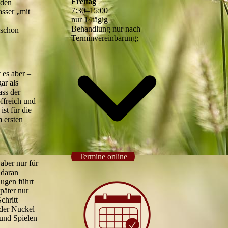
Freitag
 den
7
:
30
–
15
:
00
asser „mit
nur 14tägig
Behandlung nur nach
 schon
Terminvereinbarung;
 es aber –
ar als
ass der
offreich und
st für die
m ersten
Termine online
aber nur für
 daran
ugen führt
päter nur
chritt
 der Nuckel
und Spielen