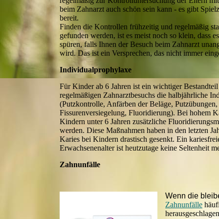
regelmäßig zur Kontrolluntersuchung der Eltern mi
beim Zahnarzt auch schön sein kann - es gibt Spie
bereit.
Finden die Kontrollen frühzeitig und regelmäßig st
gefunden werden, ist es meist noch so klein, dass 
spüren, falls Ihnen der Besuch beim Zahnarzt unang
wird. Das ist ein Versprechen, das nicht immer eing
Individualprophylaxe
Für Kinder ab 6 Jahren ist ein wichtiger Bestandteil
regelmäßigen Zahnarztbesuchs die halbjährliche In
(Putzkontrolle, Anfärben der Beläge, Putzübungen,
Fissurenversiegelung, Fluoridierung). Bei hohem K
Kindern unter 6 Jahren zusätzliche Fluoridierung
werden. Diese Maßnahmen haben in den letzten Jah
Karies bei Kindern drastisch gesenkt. Ein kariesfreie
Erwachsenenalter ist heutzutage keine Seltenheit m
Zahnunfälle
Wenn die blei
Zahnunfälle
häufi
herausgeschlagen