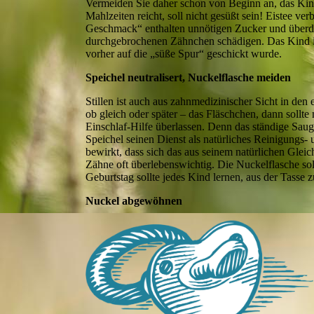
Vermeiden Sie daher schon von Beginn an, das Ki
Mahlzeiten reicht, soll nicht gesüßt sein! Eistee ve
Geschmack“ enthalten unnötigen Zucker und überdie
durchgebrochenen Zähnchen schädigen. Das Kind is
vorher auf die „süße Spur“ geschickt wurde.
Speichel neutralisert, Nuckelflasche meiden
Stillen ist auch aus zahnmedizinischer Sicht in de
ob gleich oder später – das Fläschchen, dann sollt
Einschlaf-Hilfe überlassen. Denn das ständige Sau
Speichel seinen Dienst als natürliches Reinigungs- 
bewirkt, dass sich das aus seinem natürlichen Glei
Zähne oft überlebenswichtig. Die Nuckelflasche sol
Geburtstag sollte jedes Kind lernen, aus der Tasse z
Nuckel abgewöhnen