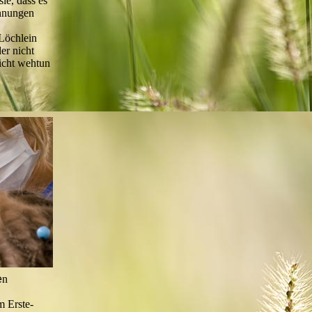
ie, dass es
ohnungen
 Löchlein
er nicht
nicht wehtun
e
n
m Erste-