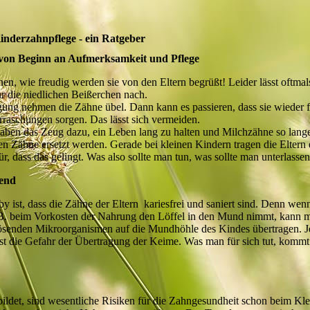
inderzahnpflege - ein Ratgeber
von Beginn an Aufmerksamkeit und Pflege
en, wie freudig werden sie von den Eltern begrüßt! Leider lässt oftmal
 die niedlichen Beißerchen nach.
ung nehmen die Zähne übel. Dann kann es passieren, dass sie wieder f
aschungen sorgen. Das lässt sich vermeiden.
ben das Zeug dazu, ein Leben lang zu halten und Milchzähne so lange,
en Zähne ersetzt werden. Gerade bei kleinen Kindern tragen die Eltern 
, dass das gelingt. Was also sollte man tun, was sollte man unterlasse
kend
by ist, dass die Zähne der Eltern kariesfrei und saniert sind. Denn we
.B. beim Vorkosten der Nahrung den Löffel in den Mund nimmt, kann m
ösenden Mikroorganismen auf die Mundhöhle des Kindes übertragen. J
ist die Gefahr der Übertragung der Keime. Was man für sich tut, kommt
ildet, sind wesentliche Risiken für die Zahngesundheit schon beim Kle