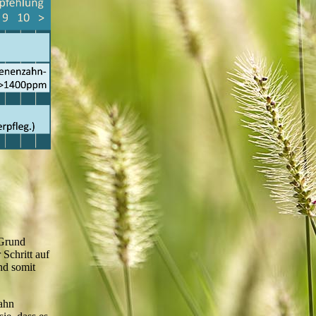
 Grund
Schritt auf
nd somit
Zahn