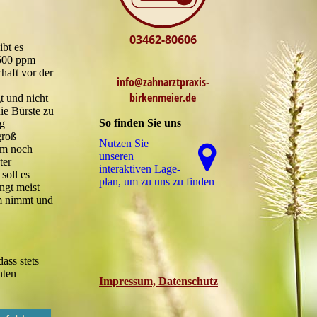
03462-80606
ibt es
(500 ppm
haft vor der
info@zahnarztpraxis-
birkenmeier.de
t und nicht
ie Bürste zu
So finden Sie uns
g
groß
Nutzen Sie
um noch
unseren
ter
interaktiven La­ge­
soll es
plan, um zu uns zu finden
ngt meist
rm nimmt und
ass stets
nten
Impressum, Datenschutz