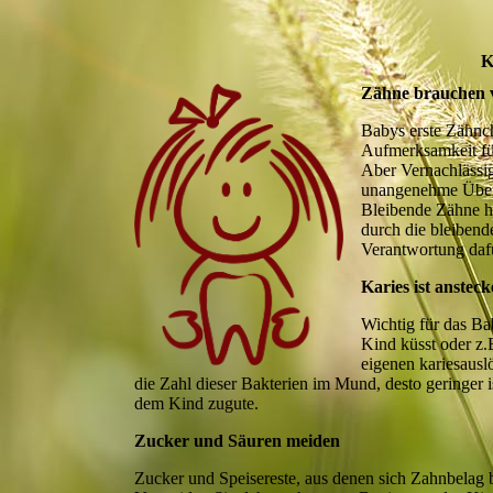
K
Zähne brauchen 
Babys erste Zähnch
Aufmerksamkeit für
Aber Vernachlässig
unangenehme Überr
Bleibende Zähne ha
durch die bleibend
Verantwortung dafür
Karies ist anstec
Wichtig für das Ba
Kind küsst oder z
eigenen kariesausl
die Zahl dieser Bakterien im Mund, desto geringer 
dem Kind zugute.
Zucker und Säuren meiden
Zucker und Speisereste, aus denen sich Zahnbelag b