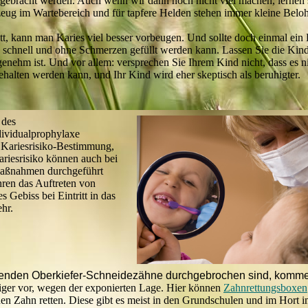
tgebracht werden. Auch wenn wir dann noch nicht viel machen, lernen s
lzeug im Wartebereich und für tapfere Helden stehen immer kleine Bel
att, kann man Karies viel besser vorbeugen. Und sollte doch einmal ein
es schnell und ohne Schmerzen gefüllt werden kann. Lassen Sie die Kind
enehm ist. Und vor allem: versprechen Sie Ihrem Kind nicht, dass es 
ehalten werden kann, und Ihr Kind wird eher skeptisch als beruhigter.
 des
dividualprophylaxe
 Kariesrisiko-Bestimmung,
ariesrisiko können auch bei
smaßnahmen durchgeführt
ren das Auftreten von
s Gebiss bei Eintritt in das
ehr.
benden Oberkiefer-Schneidezähne
durchgebrochen sind, komm
ger vor, wegen der exponierten Lage.
Hier können
Zahnrettungsboxen
en Zahn retten. Diese gibt es meist in den Grundschulen und im Hort i