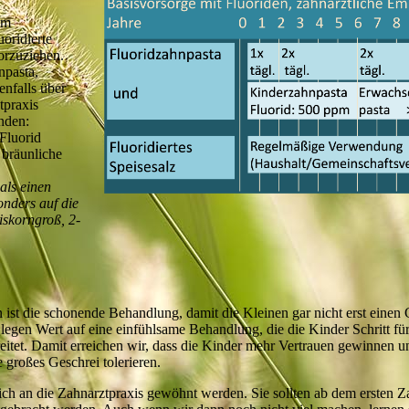
em
oridierte
orzuziehen.
npasta,
enfalls über
tpraxis
nden:
Fluorid
 bräunliche
als einen
onders auf die
iskorngroß, 2-
 ist die schonende Behandlung, damit die Kleinen gar nicht erst einen
gen Wert auf eine einfühlsame Behandlung, die die Kinder Schritt für 
eitet. Damit erreichen wir, dass die Kinder mehr Vertrauen gewinnen u
 großes Geschrei tolerieren.
lich an die Zahnarztpraxis gewöhnt werden. Sie sollten ab dem ersten 