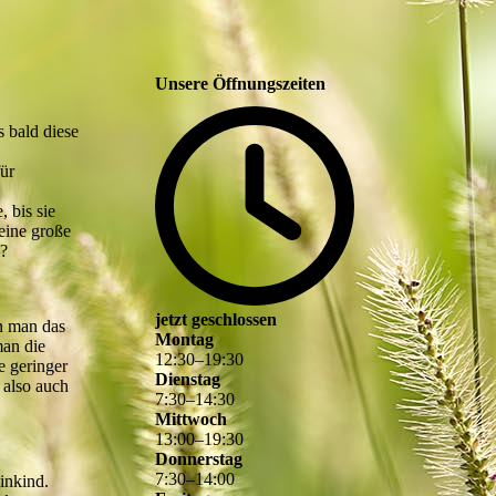
Unsere Öffnungszeiten
s bald diese
ür
 bis sie
eine große
n?
jetzt geschlossen
nn man das
Montag
an die
12
:
30
–
19
:
30
e geringer
Dienstag
 also auch
7
:
30
–
14
:
30
Mittwoch
13
:
00
–
19
:
30
Donnerstag
7
:
30
–
14
:
00
inkind.