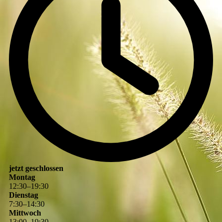
jetzt geschlossen
Montag
12
:
30
–
19
:
30
Dienstag
7
:
30
–
14
:
30
Mittwoch
13
:
00
–
19
:
30