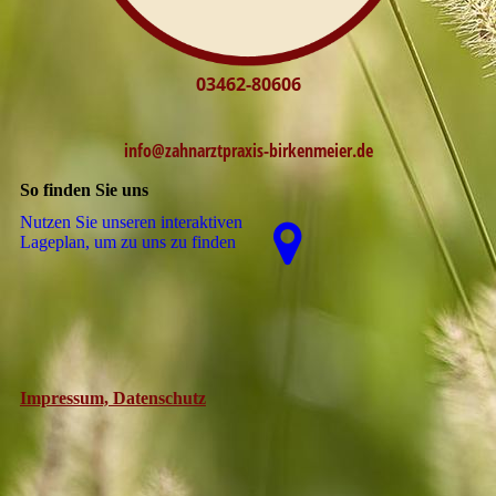
03462-80606
info@zahnarztpraxis-
birkenmeier.de
So finden Sie uns
Nutzen Sie unseren interaktiven
La­ge­plan, um zu uns zu finden
Impressum, Datenschutz