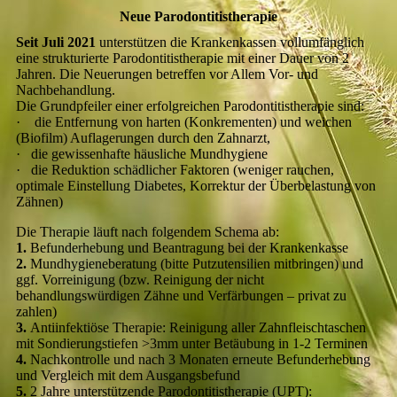
Neue Parodontitistherapie
Seit Juli 2021
unterstützen die Krankenkassen vollumfänglich
eine strukturierte Parodontitistherapie mit einer Dauer von 2
Jahren. Die Neuerungen betreffen vor Allem Vor- und
Nachbehandlung.
Die Grundpfeiler einer erfolgreichen Parodontitistherapie sind:
·
die Entfernung von harten (Konkrementen) und weichen
(Biofilm) Auflagerungen durch den Zahnarzt,
·
die gewissenhafte häusliche Mundhygiene
·
die Reduktion schädlicher Faktoren (weniger rauchen,
optimale Einstellung Diabetes, Korrektur der Überbelastung von
Zähnen)
Die Therapie läuft nach folgendem Schema ab:
1.
Befunderhebung und Beantragung bei der Krankenkasse
2.
Mundhygieneberatung (bitte Putzutensilien mitbringen) und
ggf. Vorreinigung (bzw. Reinigung der nicht
behandlungswürdigen Zähne und Verfärbungen – privat zu
zahlen)
3.
Antiinfektiöse Therapie: Reinigung aller Zahnfleischtaschen
mit Sondierungstiefen >3mm unter Betäubung in 1-2 Terminen
4.
Nachkontrolle und nach 3 Monaten erneute Befunderhebung
und Vergleich mit dem Ausgangsbefund
5.
2 Jahre unterstützende Parodontitistherapie (UPT):