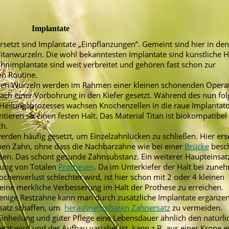
Implantate
rsetzt sind Implantate „Einpflanzungen”. Gemeint sind hier in d
Titanwurzeln. Die wohl bekanntesten Implantate sind künstliche H
hnimplantate sind weit verbreitet und gehören fast schon zur
en Routine.
chen Wurzeln werden im Rahmen einer kleinen schonenden Operat
ch einer Vorbohrung in den Kiefer gesetzt. Während des nun fo
eilungsprozesses wachsen Knochenzellen in die raue Implantato
ntieren so einen festen Halt. Das Material Titan ist biokompatibel
ch.
erden häufig gesetzt, um Einzelzahnlücken zu schließen. Hier erse
nen Zahn, ohne dass die Nachbarzähne wie bei einer
Brücke
besch
n. Das schont gesunde Zahnsubstanz. Ein weiterer Haupteinsatz
rung von Totalen
Prothesen
. Da im Unterkiefer der Halt bei zu
ochenverlust schlechter wird, ist hier schon mit 2 oder 4 kleinen
eine merkliche Verbesserung im Halt der Prothese zu erreichen.
enige Restzähne kann man durch zusätzliche Implantate ergänze
satz
schaffen, um
herausnehmbaren Zahnersatz
zu vermeiden.
inheilung und guter Pflege eine Lebensdauer ähnlich den natürli
tzt wird und der Aufbau variabel ist, kann z.B. aus einer Krone e