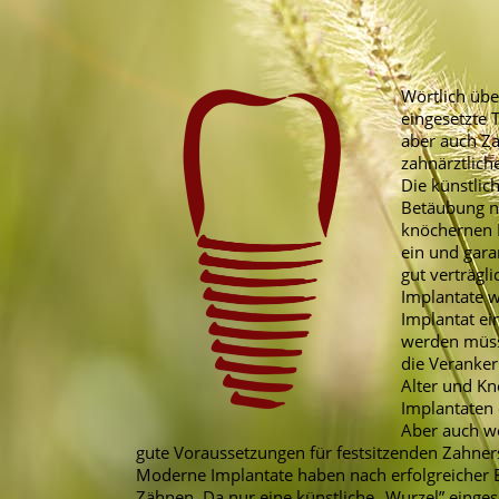
Wörtlich übe
eingesetzte 
aber auch Za
zahnärztlich
Die künstli
Betäubung na
knöchernen H
ein und gara
gut verträgli
Implantate w
Implantat ei
werden müsse
die Veranke
Alter und Kn
Implantaten 
Aber auch w
gute Voraussetzungen für
festsitzenden Zahner
Moderne Implantate haben nach erfolgreicher E
Zähnen. Da nur eine künstliche „Wurzel” eingese