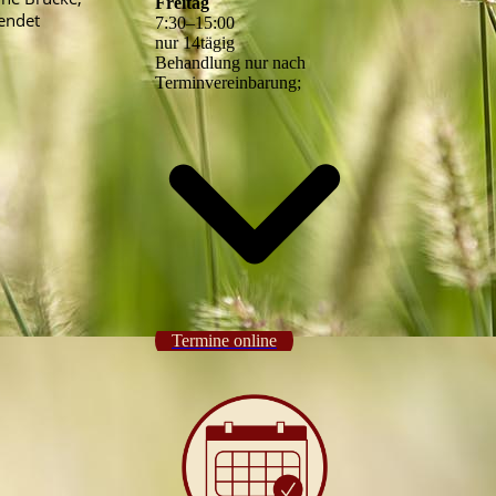
Freitag
wendet
7
:
30
–
15
:
00
nur 14tägig
Behandlung nur nach
Terminvereinbarung;
Termine online