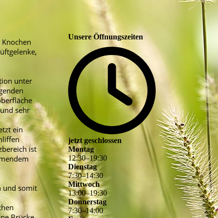
Unsere Öffnungszeiten
en Knochen
üftgelenke,
ion unter
lgenden
berfläche
 und sehr
tzt ein
liffen
jetzt geschlossen
bereich ist
Montag
nehmendem
12
:
30
–
19
:
30
Dienstag
7
:
30
–
14
:
30
Mittwoch
n und somit
13
:
00
–
19
:
30
Donnerstag
chen
7
:
30
–
14
:
00
ine Brücke,