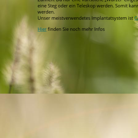
eine Steg oder ein Teleskop werden. Somit kan
werden.
Unser meistverwendetes Implantatsystem ist
C
Hier
finden Sie noch mehr Infos